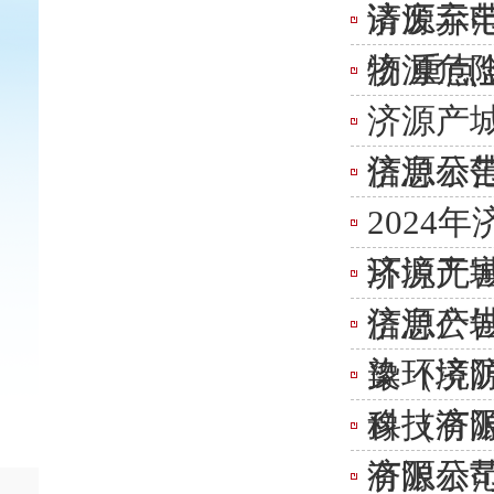
请废弃
济源示范
物 重
济源危
济源产城
信息公
济源示范
2024
环境无
济源产城
信息公
​济源产
染环境
豫（济源
科技有
豫（济源
有限公
​济源