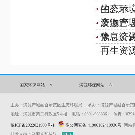
的公示
生态环
废物管
济源产城
信息公
豫（济源
再生资源
^
^
国家环保网站
济源环保网站
主办：济源产城融合示范区生态环境局 承办：济源产城融合示
地址：济源市第二行政区5号楼 电话：0391-6633361 传真：0391-6633
豫ICP备2022021900号-1
豫公网安备 41900102410936号
网站标识
技术支持：济源光影传媒
51La