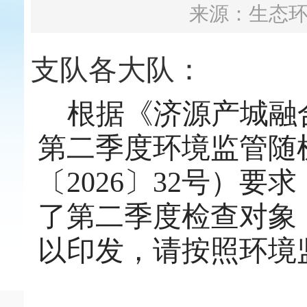
来源：生态
支队
各大
队：
根据《
济源产城融
第
二
季度环境监管随
〔
2026〕
32
号）
要求
了
第
二
季度
检查对象
以印发，请按照环境