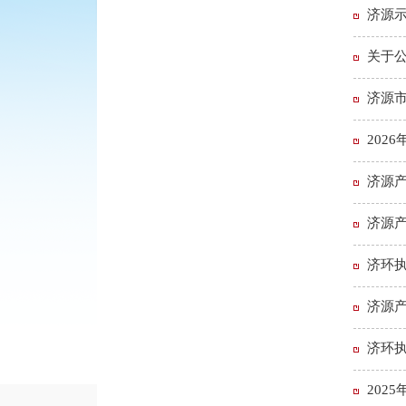
济源示
关于公
济源
202
济源产
济源产
济环执
济源
济环执
202