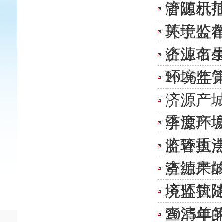
管随机
济源示范
环境监
关于公布
企业名
济源市
环境监
2026
济源产城
季度环
济源产城
监管重
济环执法
查结果
济源产
境监管
济环执法
查清单
2025