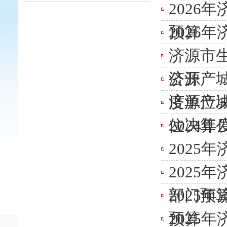
2026
预算
2026
济源市生
公开
济源产城
度单位
济源产城
位决算
2024
2025
2025
部门预
2025
预算
2025