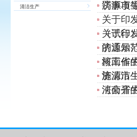
罚事项
济源市
清洁生产
关于印
（试行
关于印
的通知
济源示范
核工作
河南省生
施清洁
济源市
法公开
河南省