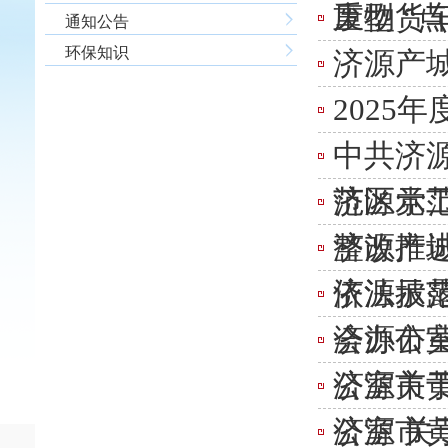
废物 “
重型货
通知公告
环保知识
济源产城
2025
中共济
范区党
济源示范
整改推
济源产城
依法披
济源示
会办公室
济源市
公室关于
济源市
公室 关
济源市