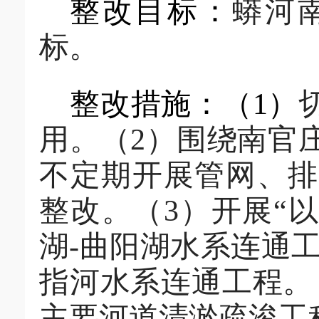
整改目标：
蟒河
标。
整改措施：
（
1
）
用。（
2
）围绕南官
不定期开展管网、排
整改。（
3
）开展
“
湖
-
曲阳湖
水系连通
指河水系连通工程。
主要
河道清淤疏浚工