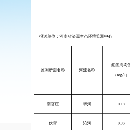
报送单位：河南
省
济源生态环境监测中心
氨氮周均
监测断面名称
河流名称
（
）
mg/L
南官庄
蟒河
0.18
伏背
沁河
0.06