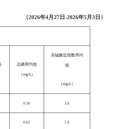
（
202
6
年
4
月
27
日
-202
6
年
5
月
3
日）
高
锰酸盐指数
周均
值
总磷周均值
值
（
）
mg/L
（
）
mg/L
0.36
3.8
0.0
2
1.0