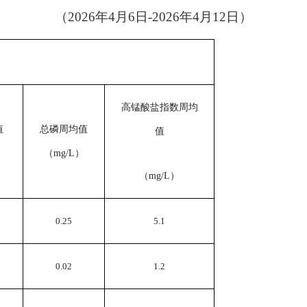
（
202
6
年
4
月
6
日
-202
6
年
4
月
12
日）
高
锰酸盐指数
周均
值
总磷周均值
值
（
mg/L
）
（
mg/L
）
0.25
5.1
0.0
2
1.2