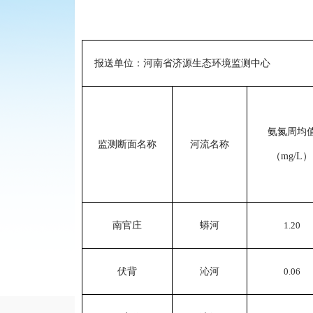
报送单位：河南
省
济源生态环境监测中心
氨氮周均
监测断面名称
河流名称
（
mg/L
）
南官庄
蟒河
1.20
伏背
沁河
0.06