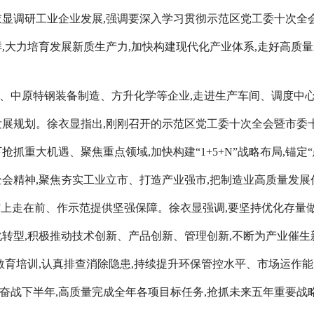
徐衣显调研工业企业发展,强调要深入学习贯彻示范区党工委十次全
,大力培育发展新质生产力,加快构建现代化产业体系,走好高质
、中原特钢装备制造、方升化学等企业,走进生产车间、调度中心
发展规划。徐衣显指出,刚刚召开的示范区党工委十次全会暨市委十
抓重大机遇、聚焦重点领域,加快构建“1+5+N”战略布局,锚
会精神,聚焦夯实工业立市、打造产业强市,把制造业高质量发展
”上走在前、作示范提供坚强保障。徐衣显强调,要坚持优化存量
化转型,积极推动技术创新、产品创新、管理创新,不断为产业催
教育培训,认真排查消除隐患,持续提升环保管控水平、市场运作
全力奋战下半年,高质量完成全年各项目标任务,抢抓未来五年重要战