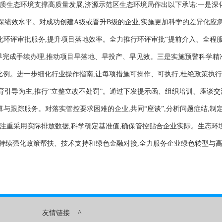
生态环境支撑高质量发展,济源示范区生态环境局作出以下承诺:一是深化“
保绩效水平。对成功创建A级或晋升B级的企业,实施更加科学的差异化应急
化环评审批服务,提升项目落地效率。全力推行环评审批“提前介入、全程服
尽早完成手续办理,推动项目早落地、早投产、早见效。三是实施预警科学精准
比例。进一步细化行业操作指南,让每项措施可操作、可执行,杜绝政策执行
育引导为主,推行“立整立改不处罚”。通过下发提示函、组织培训、座谈交
算与跟踪服务。对落实管控要求困难的企业,共同“座谈”,分析问题症结,
注重采用实际排放数据,科学确定基准值,确保管控贴合企业实际。生态环境监
向,持续强化政策帮扶、技术支持和绿色金融对接,全力服务企业绿色转型与
^
友情链接