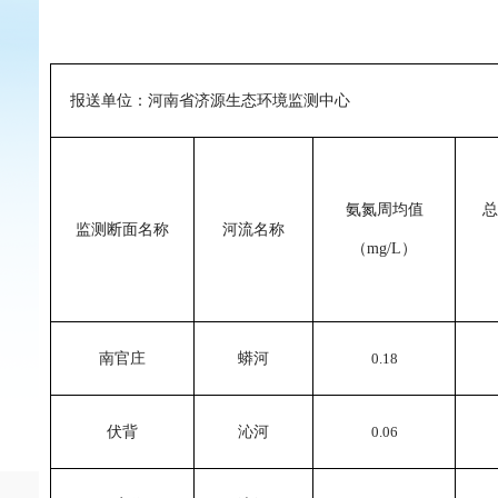
报送单位：河南
省
济源生态环境监测中心
氨氮周均值
总
监测断面名称
河流名称
（
mg/L
）
南官庄
蟒河
0.18
伏背
沁河
0.06