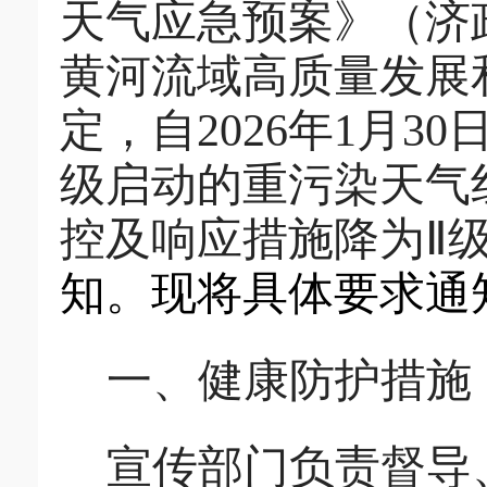
天气应急预案》（济
黄河流域高质量发展
定，自
2026
年
1
月
30
级启动的
重污染天气
控及
响应
措施降
为
Ⅱ
知。
现将
具体要求
通
一、
健康防护措施
宣传部
门
负责督导