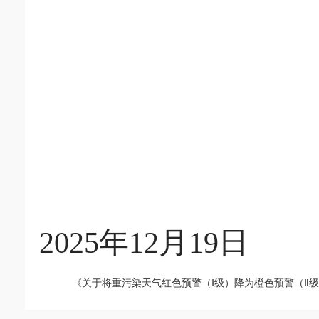
202
5
年
12
月
19
日
《关于将重污染天气红色预警（Ⅰ级）降为橙色预警（Ⅱ级）