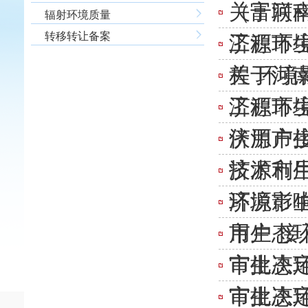
（富联科
关于河
辐射环境质量
转移转让备案
工程环
济源市生
程 环
关于河
工程环
济源市生
伏用户
济源市
技术利
济源市生
环境影
济源市生
用户 
​市生态
审批决定
市生态环
审批决
市生态环