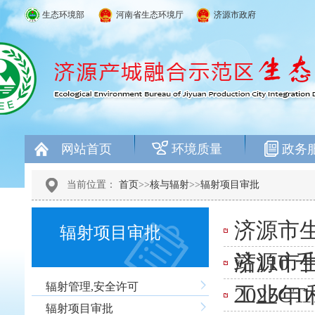
生态环境部
河南省生态环境厅
济源市政府
网站首页
环境质量
政务
当前位置：
首页
>>
核与辐射
>>
辐射项目审批
济源市生
辐射项目审批
站110
济源市
辐射管理,安全许可
工业CT
2025
辐射项目审批