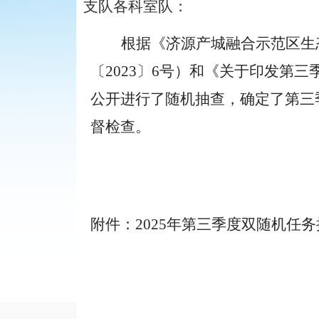
支队各科室队：
根据《
济源产城融合示范区生
〔
20
23
〕
6
号）和《关于印发第
三
公开进行了随机抽查，确定了第
三
督检查。
附件：
2025年第三季度双随机任