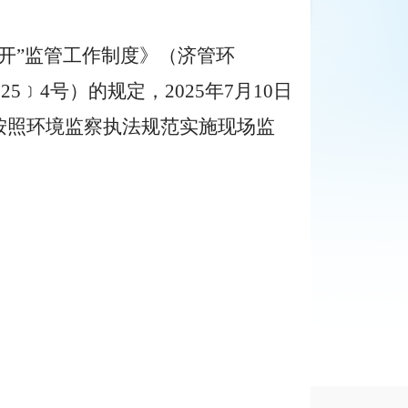
开”监管工作制度
》（济
管
环
0
25
﹞
4
号）
的规定，
20
25
年
7
月
10
日
按照环境监察执法规范实施现场监